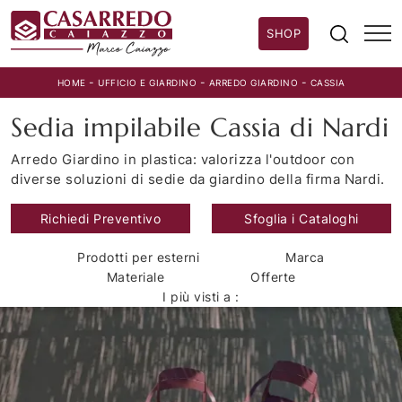
SHOP
-
-
-
HOME
UFFICIO E GIARDINO
ARREDO GIARDINO
CASSIA
Sedia impilabile Cassia di Nardi
Arredo Giardino in plastica: valorizza l'outdoor con
diverse soluzioni di sedie da giardino della firma Nardi.
Richiedi Preventivo
Sfoglia i Cataloghi
Prodotti per esterni
Marca
Materiale
Offerte
I più visti a :