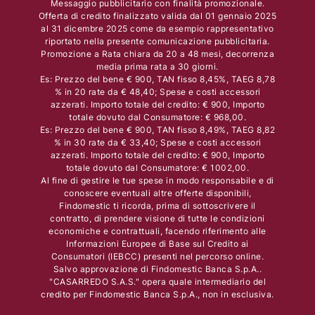
Messaggio pubblicitario con finalità promozionale.
Offerta di credito finalizzato valida dal 01 gennaio 2025
al 31 dicembre 2025 come da esempio rappresentativo
riportato nella presente comunicazione pubblicitaria.
Promozione a Rata chiara da 20 a 48 mesi, decorrenza
media prima rata a 30 giorni.
Es: Prezzo del bene € 900, TAN fisso 8,45%, TAEG 8,78
% in 20 rate da € 48,40; Spese e costi accessori
azzerati. Importo totale del credito: € 900, Importo
totale dovuto dal Consumatore: € 968,00.
Es: Prezzo del bene € 900, TAN fisso 8,49%, TAEG 8,82
% in 30 rate da € 33,40; Spese e costi accessori
azzerati. Importo totale del credito: € 900, Importo
totale dovuto dal Consumatore: € 1002,00.
Al fine di gestire le tue spese in modo responsabile e di
conoscere eventuali altre offerte disponibili,
Findomestic ti ricorda, prima di sottoscrivere il
contratto, di prendere visione di tutte le condizioni
economiche e contrattuali, facendo riferimento alle
Informazioni Europee di Base sul Credito ai
Consumatori (IEBCC) presenti nel percorso online.
Salvo approvazione di Findomestic Banca S.p.A..
"CASARREDO S.A.S." opera quale intermediario del
credito per Findomestic Banca S.p.A., non in esclusiva.