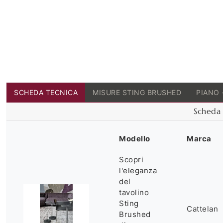
SCHEDA TECNICA
MISURE STING BRUSHED
PIANO 
Scheda 
Modello
Marca
Scopri
l'eleganza
del
tavolino
Sting
Cattelan
Brushed