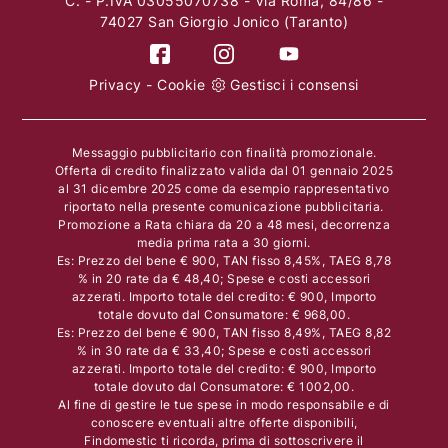
C. - P.IVA 03055070738 - Via Roma, 84/86 -
74027 San Giorgio Jonico (Taranto)
Privacy
-
Cookie
Gestisci i consensi
Messaggio pubblicitario con finalità promozionale.
Offerta di credito finalizzato valida dal 01 gennaio 2025
al 31 dicembre 2025 come da esempio rappresentativo
riportato nella presente comunicazione pubblicitaria.
Promozione a Rata chiara da 20 a 48 mesi, decorrenza
media prima rata a 30 giorni.
Es: Prezzo del bene € 900, TAN fisso 8,45%, TAEG 8,78
% in 20 rate da € 48,40; Spese e costi accessori
azzerati. Importo totale del credito: € 900, Importo
totale dovuto dal Consumatore: € 968,00.
Es: Prezzo del bene € 900, TAN fisso 8,49%, TAEG 8,82
% in 30 rate da € 33,40; Spese e costi accessori
azzerati. Importo totale del credito: € 900, Importo
totale dovuto dal Consumatore: € 1002,00.
Al fine di gestire le tue spese in modo responsabile e di
conoscere eventuali altre offerte disponibili,
Findomestic ti ricorda, prima di sottoscrivere il