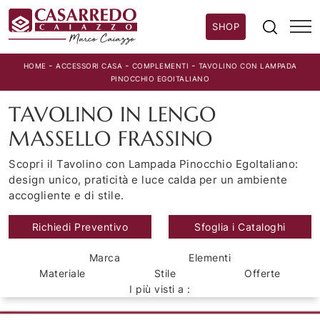
SHOP
-
-
-
HOME
ACCESSORI CASA
COMPLEMENTI
TAVOLINO CON LAMPADA
PINOCCHIO EGOITALIANO
TAVOLINO IN LENGO
MASSELLO FRASSINO
Scopri il Tavolino con Lampada Pinocchio EgoItaliano:
design unico, praticità e luce calda per un ambiente
accogliente e di stile.
Richiedi Preventivo
Sfoglia i Cataloghi
Marca
Elementi
Materiale
Stile
Offerte
I più visti a :