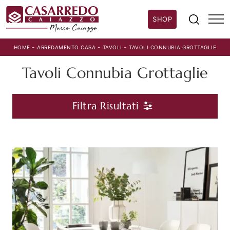
SHOP
-
-
-
HOME
ARREDAMENTO CASA
TAVOLI
TAVOLI CONNUBIA GROTTAGLIE
Tavoli Connubia Grottaglie
Filtra Risultati