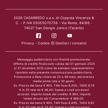
2026 CASARREDO s.a.s. di Coppola Vincenza &
C. - P.IVA 03055070738 - Via Roma, 84/86 -
74027 San Giorgio Jonico (Taranto)
Privacy
-
Cookie
Gestisci i consensi
Messaggio pubblicitario con finalità promozionale.
Offerta di credito finalizzato valida dal 01 gennaio 2025
al 31 dicembre 2025 come da esempio rappresentativo
riportato nella presente comunicazione pubblicitaria.
Promozione a Rata chiara da 20 a 48 mesi, decorrenza
media prima rata a 30 giorni.
Es: Prezzo del bene € 900, TAN fisso 8,45%, TAEG 8,78
% in 20 rate da € 48,40; Spese e costi accessori
azzerati. Importo totale del credito: € 900, Importo
totale dovuto dal Consumatore: € 968,00.
Es: Prezzo del bene € 900, TAN fisso 8,49%, TAEG 8,82
% in 30 rate da € 33,40; Spese e costi accessori