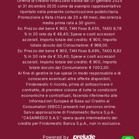
Offerta di credito finalizzato valida dal 01 gennaio 2025
al 31 dicembre 2025 come da esempio rappresentativo
riportato nella presente comunicazione pubblicitaria.
Promozione a Rata chiara da 20 a 48 mesi, decorrenza
media prima rata a 30 giorni.
Es: Prezzo del bene € 900, TAN fisso 8,45%, TAEG 8,78
% in 20 rate da € 48,40; Spese e costi accessori
azzerati. Importo totale del credito: € 900, Importo
totale dovuto dal Consumatore: € 968,00.
Es: Prezzo del bene € 900, TAN fisso 8,49%, TAEG 8,82
% in 30 rate da € 33,40; Spese e costi accessori
azzerati. Importo totale del credito: € 900, Importo
totale dovuto dal Consumatore: € 1002,00.
Al fine di gestire le tue spese in modo responsabile e di
conoscere eventuali altre offerte disponibili,
Findomestic ti ricorda, prima di sottoscrivere il
contratto, di prendere visione di tutte le condizioni
economiche e contrattuali, facendo riferimento alle
Informazioni Europee di Base sul Credito ai
Consumatori (IEBCC) presenti nel percorso online.
Salvo approvazione di Findomestic Banca S.p.A..
"CASARREDO S.A.S." opera quale intermediario del
credito per Findomestic Banca S.p.A., non in esclusiva.
Powered by