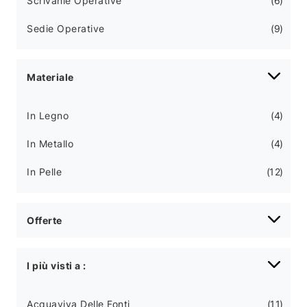
Scrivanie Operative
6
Sedie Operative
9
Materiale
In Legno
4
In Metallo
4
In Pelle
12
Offerte
I più visti a :
Acquaviva Delle Fonti
11