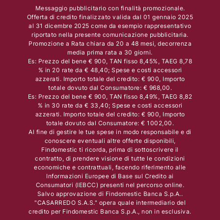
Messaggio pubblicitario con finalità promozionale.
Offerta di credito finalizzato valida dal 01 gennaio 2025
al 31 dicembre 2025 come da esempio rappresentativo
riportato nella presente comunicazione pubblicitaria.
Promozione a Rata chiara da 20 a 48 mesi, decorrenza
media prima rata a 30 giorni.
Es: Prezzo del bene € 900, TAN fisso 8,45%, TAEG 8,78
% in 20 rate da € 48,40; Spese e costi accessori
azzerati. Importo totale del credito: € 900, Importo
totale dovuto dal Consumatore: € 968,00.
Es: Prezzo del bene € 900, TAN fisso 8,49%, TAEG 8,82
% in 30 rate da € 33,40; Spese e costi accessori
azzerati. Importo totale del credito: € 900, Importo
totale dovuto dal Consumatore: € 1002,00.
Al fine di gestire le tue spese in modo responsabile e di
conoscere eventuali altre offerte disponibili,
Findomestic ti ricorda, prima di sottoscrivere il
contratto, di prendere visione di tutte le condizioni
economiche e contrattuali, facendo riferimento alle
Informazioni Europee di Base sul Credito ai
Consumatori (IEBCC) presenti nel percorso online.
Salvo approvazione di Findomestic Banca S.p.A..
"CASARREDO S.A.S." opera quale intermediario del
credito per Findomestic Banca S.p.A., non in esclusiva.