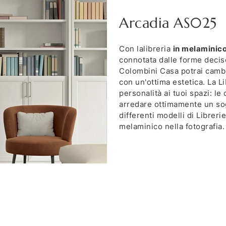
Arcadia AS025
Con lalibreria
in melaminic
connotata dalle forme decise
Colombini Casa potrai cambi
con un'ottima estetica. La L
personalità ai tuoi spazi: le
arredare ottimamente un sog
differenti modelli di Librer
melaminico nella fotografia.