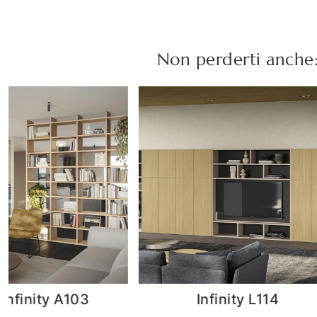
Non perderti anche
nfinity L114
Volo Infinity L008