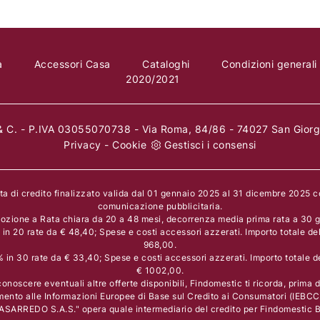
a
Accessori Casa
Cataloghi
Condizioni generali
2020/2021
 C. - P.IVA 03055070738 - Via Roma, 84/86 - 74027 San Giorgi
Privacy
-
Cookie
Gestisci i consensi
rta di credito finalizzato valida dal 01 gennaio 2025 al 31 dicembre 2025 
comunicazione pubblicitaria.
ozione a Rata chiara da 20 a 48 mesi, decorrenza media prima rata a 30 gi
n 20 rate da € 48,40; Spese e costi accessori azzerati. Importo totale de
968,00.
in 30 rate da € 33,40; Spese e costi accessori azzerati. Importo totale d
€ 1002,00.
onoscere eventuali altre offerte disponibili, Findomestic ti ricorda, prima di
mento alle Informazioni Europee di Base sul Credito ai Consumatori (IEBCC
ASARREDO S.A.S." opera quale intermediario del credito per Findomestic Ba