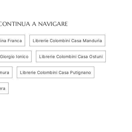
CONTINUA A NAVIGARE
tina Franca
Librerie Colombini Casa Manduria
Giorgio Ionico
Librerie Colombini Casa Ostuni
amura
Librerie Colombini Casa Putignano
era
Infinity A103
Infinity L114