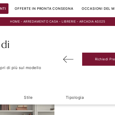
NTI
OFFERTE IN PRONTA CONSEGNA
OCCASIONI DEL M
HOME
-
ARREDAMENTO CASA
-
LIBRERIE
-
ARCADIA AS025
 di
Richiedi Pr
pri di più sul modello
Stile
Tipologia