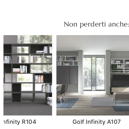
Non perderti anche
 Infinity A107
Arcadia AS014