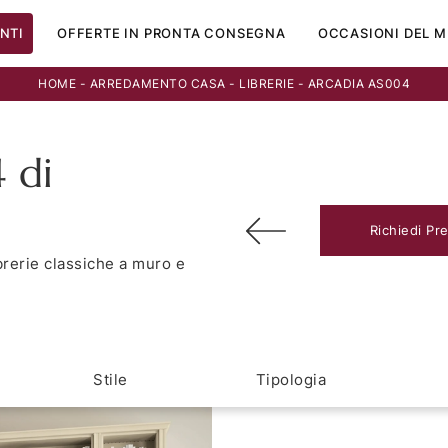
NTI
OFFERTE IN PRONTA CONSEGNA
OCCASIONI DEL M
HOME
-
ARREDAMENTO CASA
-
LIBRERIE
-
ARCADIA AS004
 di
Richiedi Pr
ibrerie classiche a muro e
Stile
Tipologia