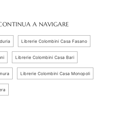
CONTINUA A NAVIGARE
duria
Librerie Colombini Casa Fasano
ni
Librerie Colombini Casa Bari
amura
Librerie Colombini Casa Monopoli
era
Infinity R104
Golf Infinity A107