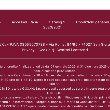
a
Accessori Casa
Cataloghi
Condizioni generali
2020/2021
 C. - P.IVA 03055070738 - Via Roma, 84/86 - 74027 San Giorgi
Privacy
-
Cookie
Gestisci i consensi
rta di credito finalizzato valida dal 01 gennaio 2025 al 31 dicembre 2025 
comunicazione pubblicitaria.
ozione a Rata chiara da 20 a 48 mesi, decorrenza media prima rata a 30 gi
n 20 rate da € 48,40; Spese e costi accessori azzerati. Importo totale de
968,00.
in 30 rate da € 33,40; Spese e costi accessori azzerati. Importo totale d
€ 1002,00.
onoscere eventuali altre offerte disponibili, Findomestic ti ricorda, prima di
mento alle Informazioni Europee di Base sul Credito ai Consumatori (IEBCC
ASARREDO S.A.S." opera quale intermediario del credito per Findomestic Ba