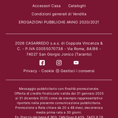
Accessori Casa
Cataloghi
Condizioni generali di Vendita
EROGAZIONI PUBBLICHE ANNO 2020/2021
2026 CASARREDO s.a.s. di Coppola Vincenza &
C. - P.IVA 03055070738 - Via Roma, 84/86 -
74027 San Giorgio Jonico (Taranto)
Privacy
-
Cookie
Gestisci i consensi
Messaggio pubblicitario con finalità promozionale.
Offerta di credito finalizzato valida dal 01 gennaio 2025
al 31 dicembre 2025 come da esempio rappresentativo
riportato nella presente comunicazione pubblicitaria.
Promozione a Rata chiara da 20 a 48 mesi, decorrenza
media prima rata a 30 giorni.
Es: Prezzo del bene € 900, TAN fisso 8,45%, TAEG 8,78