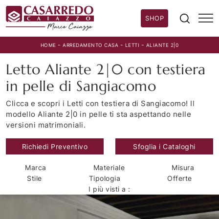
SHOP
-
-
-
HOME
ARREDAMENTO CASA
LETTI
ALIANTE 2|0
Letto Aliante 2|0 con testiera
in pelle di Sangiacomo
Clicca e scopri i Letti con testiera di Sangiacomo! Il
modello Aliante 2|0 in pelle ti sta aspettando nelle
versioni matrimoniali.
Richiedi Preventivo
Sfoglia i Cataloghi
Marca
Materiale
Misura
Stile
Tipologia
Offerte
I più visti a :