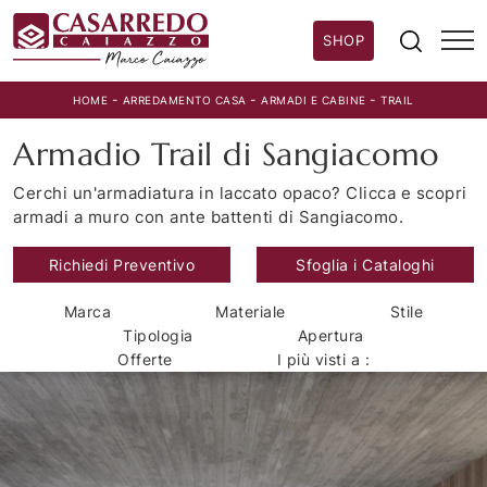
SHOP
-
-
-
HOME
ARREDAMENTO CASA
ARMADI E CABINE
TRAIL
Armadio Trail di Sangiacomo
Cerchi un'armadiatura in laccato opaco? Clicca e scopri
armadi a muro con ante battenti di Sangiacomo.
Richiedi Preventivo
Sfoglia i Cataloghi
Marca
Materiale
Stile
Tipologia
Apertura
Offerte
I più visti a :