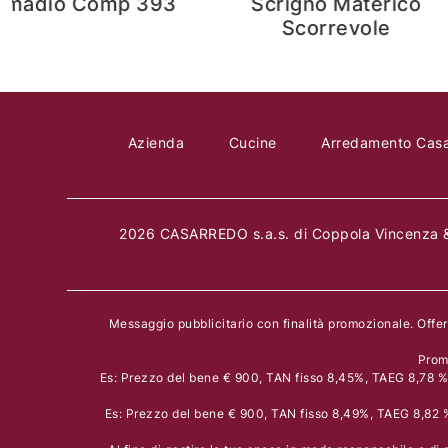
gno Materico
Mosaico W123
correvole
Azienda
Cucine
Arredamento Cas
2026 CASARREDO s.a.s. di Coppola Vincenza &
Messaggio pubblicitario con finalità promozionale. Offe
Prom
Es: Prezzo del bene € 900, TAN fisso 8,45%, TAEG 8,78 % i
Es: Prezzo del bene € 900, TAN fisso 8,49%, TAEG 8,82 % 