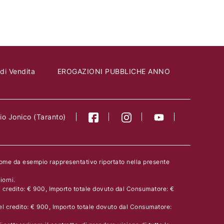
madio Comp 393
Scrigno Materico
Scorrevole
 di Vendita
EROGAZIONI PUBBLICHE ANNO
o Jonico (Taranto)
come da esempio rappresentativo riportato nella presente
orni.
l credito: € 900, Importo totale dovuto dal Consumatore: €
el credito: € 900, Importo totale dovuto dal Consumatore: