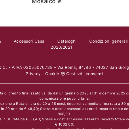
Life 3D
Cabina Ar
a
Accessori Casa
Cataloghi
Condizioni generali
2020/2021
 C. - P.IVA 03055070738 - Via Roma, 84/86 - 74027 San Giorgi
Privacy
-
Cookie
Gestisci i consensi
rta di credito finalizzato valida dal 01 gennaio 2025 al 31 dicembre 2025 
comunicazione pubblicitaria.
ozione a Rata chiara da 20 a 48 mesi, decorrenza media prima rata a 30 gi
n 20 rate da € 48,40; Spese e costi accessori azzerati. Importo totale de
968,00.
in 30 rate da € 33,40; Spese e costi accessori azzerati. Importo totale d
€ 1002,00.