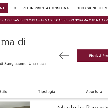
NTI
OFFERTE IN PRONTA CONSEGNA
OCCASIONI DEL M
E
-
ARREDAMENTO CASA
-
ARMADI E CABINE
-
PANORAMA CABINA ARM
ama di
Richiedi Pr
di Sangiacomo! Una ricca
Stile
Tipologia
Apertura
Modello Panora