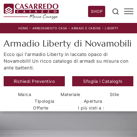
SHOP
-
-
-
HOME
ARREDAMENTO CASA
ARMADI E CABINE
LIBERTY
Armadio Liberty di Novamobili
Ecco qui l'armadio Liberty in laccato opaco di
Novamobili! Un ricco catalogo di armadi su misura con
ante battenti.
Richiedi Preventivo
Sfoglia i Cataloghi
Marca
Materiale
Stile
Tipologia
Apertura
Offerte
I più visti a :