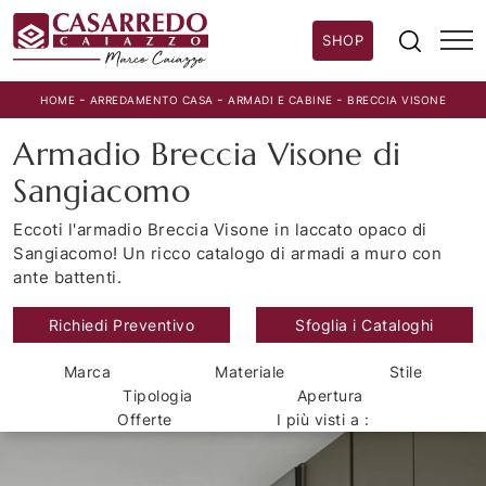
SHOP
-
-
-
HOME
ARREDAMENTO CASA
ARMADI E CABINE
BRECCIA VISONE
Armadio Breccia Visone di
Sangiacomo
Eccoti l'armadio Breccia Visone in laccato opaco di
Sangiacomo! Un ricco catalogo di armadi a muro con
ante battenti.
Richiedi Preventivo
Sfoglia i Cataloghi
Marca
Materiale
Stile
Tipologia
Apertura
Offerte
I più visti a :