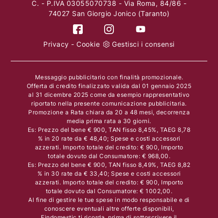
C. - P.IVA 03055070738 - Via Roma, 84/86 -
74027 San Giorgio Jonico (Taranto)
Privacy
-
Cookie
Gestisci i consensi
Messaggio pubblicitario con finalità promozionale.
Offerta di credito finalizzato valida dal 01 gennaio 2025
al 31 dicembre 2025 come da esempio rappresentativo
riportato nella presente comunicazione pubblicitaria.
Promozione a Rata chiara da 20 a 48 mesi, decorrenza
media prima rata a 30 giorni.
Es: Prezzo del bene € 900, TAN fisso 8,45%, TAEG 8,78
% in 20 rate da € 48,40; Spese e costi accessori
azzerati. Importo totale del credito: € 900, Importo
totale dovuto dal Consumatore: € 968,00.
Es: Prezzo del bene € 900, TAN fisso 8,49%, TAEG 8,82
% in 30 rate da € 33,40; Spese e costi accessori
azzerati. Importo totale del credito: € 900, Importo
totale dovuto dal Consumatore: € 1002,00.
Al fine di gestire le tue spese in modo responsabile e di
conoscere eventuali altre offerte disponibili,
Findomestic ti ricorda, prima di sottoscrivere il