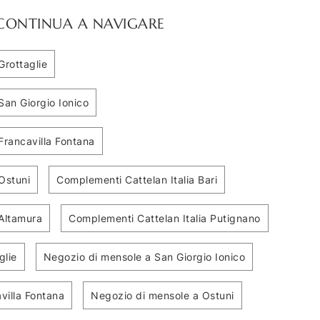
CONTINUA A NAVIGARE
Grottaglie
San Giorgio Ionico
Francavilla Fontana
Ostuni
Complementi Cattelan Italia Bari
 Altamura
Complementi Cattelan Italia Putignano
glie
Negozio di mensole a San Giorgio Ionico
o Mensola
Mensola Wing
villa Fontana
Negozio di mensole a Ostuni