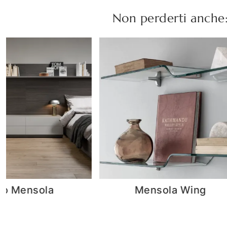
Non perderti anche
nsola Wing
Mensola Zen