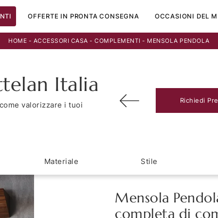
NTI
OFFERTE IN PRONTA CONSEGNA
OCCASIONI DEL M
HOME
-
ACCESSORI CASA
-
COMPLEMENTI
-
MENSOLA PENDOLA
elan Italia
Richiedi Pr
come valorizzare i tuoi
Materiale
Stile
Mensola Pendola 
completa di co