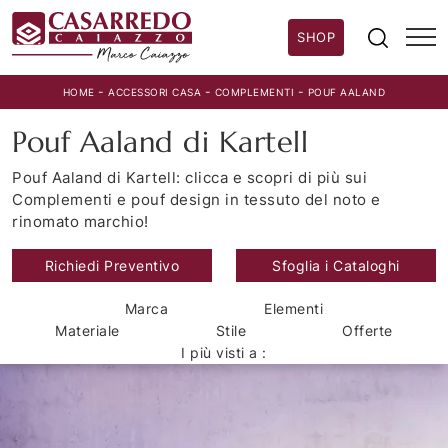
SHOP
-
-
-
HOME
ACCESSORI CASA
COMPLEMENTI
POUF AALAND
Pouf Aaland di Kartell
Pouf Aaland di Kartell: clicca e scopri di più sui
Complementi e pouf design in tessuto del noto e
rinomato marchio!
Richiedi Preventivo
Sfoglia i Cataloghi
Marca
Elementi
Materiale
Stile
Offerte
I più visti a :