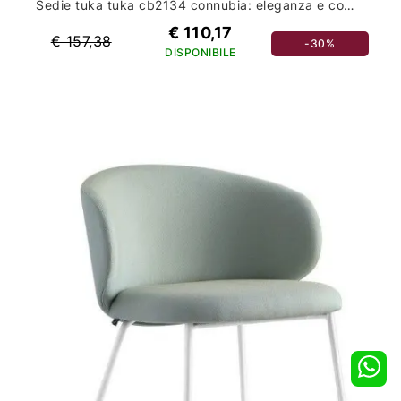
Sedie tuka tuka cb2134 connubia: eleganza e comfort per il tuo arredamento casa
€ 110,17
€ 157,38
-30%
DISPONIBILE