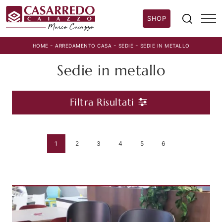
SHOP
-
-
-
HOME
ARREDAMENTO CASA
SEDIE
SEDIE IN METALLO
Sedie in metallo
Filtra Risultati
1
2
3
4
5
6