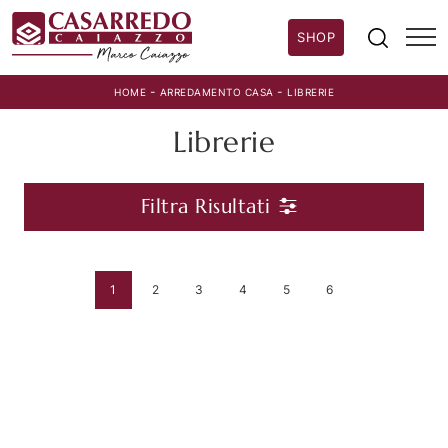
SHOP
-
-
HOME
ARREDAMENTO CASA
LIBRERIE
Librerie
Filtra Risultati
1
2
3
4
5
6