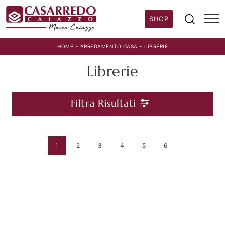
SHOP
-
-
HOME
ARREDAMENTO CASA
LIBRERIE
Librerie
Filtra Risultati
1
2
3
4
5
6