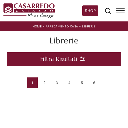
SHOP
-
-
HOME
ARREDAMENTO CASA
LIBRERIE
Librerie
Filtra Risultati
1
2
3
4
5
6