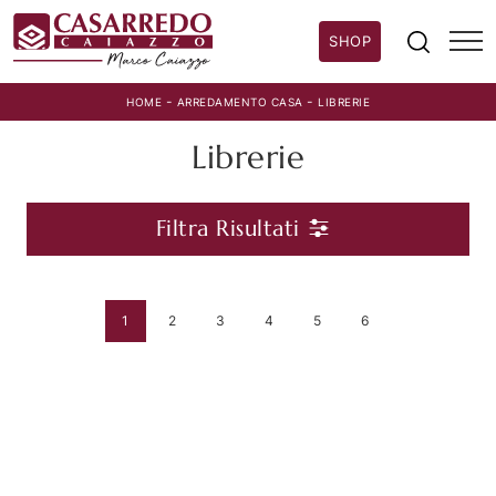
SHOP
-
-
HOME
ARREDAMENTO CASA
LIBRERIE
Librerie
Filtra Risultati
1
2
3
4
5
6