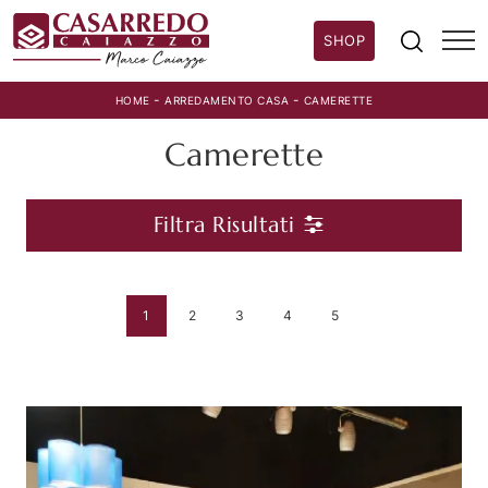
SHOP
-
-
HOME
ARREDAMENTO CASA
CAMERETTE
Camerette
Filtra Risultati
1
2
3
4
5